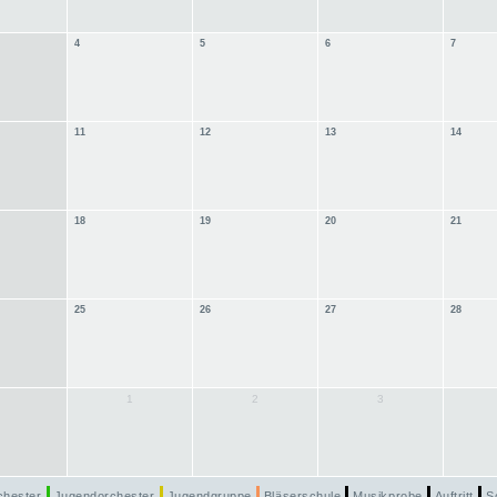
4
5
6
7
11
12
13
14
18
19
20
21
25
26
27
28
1
2
3
chester
Jugendorchester
Jugendgruppe
Bläserschule
Musikprobe
Auftritt
S