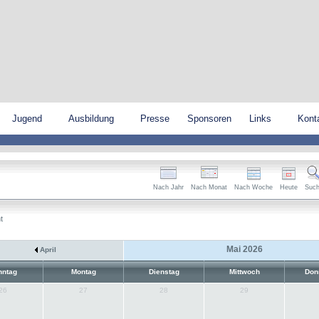
Jugend
Ausbildung
Presse
Sponsoren
Links
Kont
Nach Jahr
Nach Monat
Nach Woche
Heute
Suc
t
Mai 2026
April
nntag
Montag
Dienstag
Mittwoch
Don
26
27
28
29