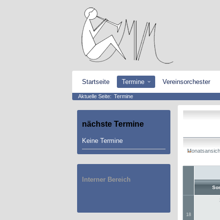
Startseite
Termine
Vereinsorchester
Aktuelle Seite:
Termine
nächste
Termine
Keine Termine
Monatsansich
Interner Bereich
So
18