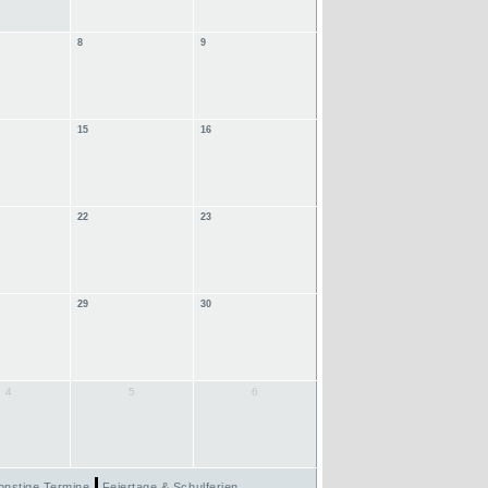
8
9
15
16
22
23
29
30
4
5
6
onstige Termine
Feiertage & Schulferien