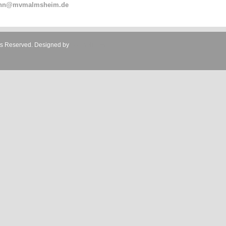
ann@mvmalmsheim.de
ts Reserved.
Designed by
JoomShaper