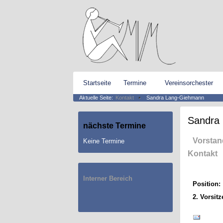
Startseite
Termine
Vereinsorchester
Aktuelle Seite:
Kontakt
Sandra Lang-Giehmann
Sandra
nächste
Termine
Vorsta
Keine Termine
Kontakt
Interner Bereich
Position:
2. Vorsit