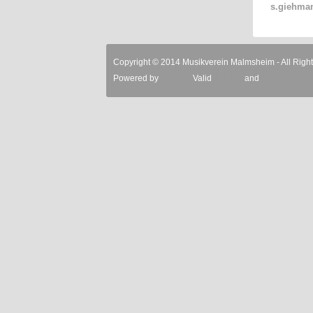
s.giehm
Copyright © 2014 Musikverein Malmsheim - All Righ
Powered by
Joomla!
Valid
XHTML
and
CSS